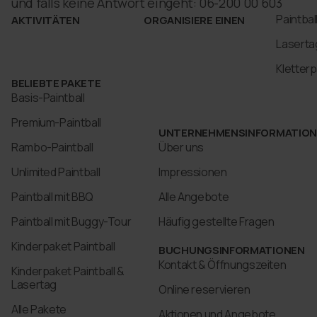
und falls keine Antwort eingeht: 06-200 00 603
Paintbal
AKTIVITÄTEN
ORGANISIERE EINEN
Laserta
Kletterp
BELIEBTE PAKETE
Basis-Paintball
Premium-Paintball
UNTERNEHMENSINFORMATIO
Rambo-Paintball
Über uns
Unlimited Paintball
Impressionen
Paintball mit BBQ
Alle Angebote
Paintball mit Buggy-Tour
Häufig gestellte Fragen
Kinderpaket Paintball
BUCHUNGSINFORMATIONEN
Kontakt & Öffnungszeiten
Kinderpaket Paintball &
Lasertag
Online reservieren
Alle Pakete
Aktionen und Angebote