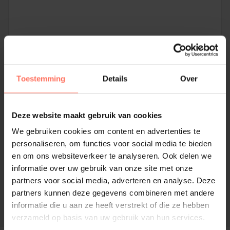
Du stimmst unserer Datenschutzerklärung zu.
Toestemming
Details
Over
* Bei nicht rechtzeitiger und/oder fehlender Stornierung oder bei
großen Abweichungen von der vorgenommenen Reservierung
Deze website maakt gebruik van cookies
stellen wir Stornierungskosten in Rechnung, wie in den
We gebruiken cookies om content en advertenties te
Allgemeinen Geschäftsbedingungen von Paintball Twente /
personaliseren, om functies voor social media te bieden
Starworld beschrieben.
en om ons websiteverkeer te analyseren. Ook delen we
informatie over uw gebruik van onze site met onze
Anfrage absenden
partners voor social media, adverteren en analyse. Deze
partners kunnen deze gegevens combineren met andere
informatie die u aan ze heeft verstrekt of die ze hebben
verzameld op basis van uw gebruik van hun services.