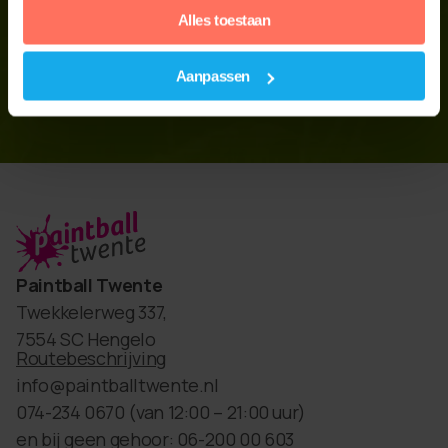
Alles toestaan
Arrangementen
Reserveren
Aanpassen
Paintball Twente
Twekkelerweg 337,
7554 SC Hengelo
Routebeschrijving
info@paintballtwente.nl
074-234 0670
(van 12:00 – 21:00 uur)
en bij geen gehoor: 06-200 00 603