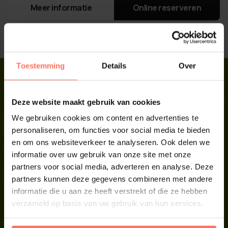
Meer informatie
Online reserveren
Toestemming
Details
Over
Deze website maakt gebruik van cookies
Arrangement Op
We gebruiken cookies om content en advertenties te
personaliseren, om functies voor social media te bieden
Maat?
en om ons websiteverkeer te analyseren. Ook delen we
Arrangement op maat? Kom in contact met
informatie over uw gebruik van onze site met onze
partners voor social media, adverteren en analyse. Deze
Paintball Twente of ga naar onze arrangement op
partners kunnen deze gegevens combineren met andere
maat maker en laat je paintballdromen
informatie die u aan ze heeft verstrekt of die ze hebben
werkelijkheid worden. We creëren het perfecte
verzameld op basis van uw gebruik van hun services.
paintballarrangement voor jou. Let’s make it
happen!