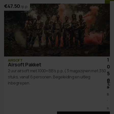
€47.50
/p.p
1
AIRSOFT
Airsoft Pakket
0
2 uur airsoft met 1000+ BB’s p.p. ( 3 magazijnen met 350
5
stuks, vanaf 6 personen. Begeleiding en uitleg
0
6
inbegrepen.
12
pe
+
B
B
'
s