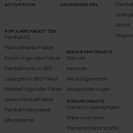
Paintbal
ACTIVITEITEN
ORGANISEER EEN
Laserg
Airsoft
POPULAIRE PAKKETTEN
Vrijgez
Paintball XXL
Paintball Rambo Pakket
BEDRIJFSINFORMATIE
Rambo Vrijgezellen Pakket
Over ons
Paintball Rambo & BBQ
Impressie
Lasergame & BBQ Pakket
Alle arrangementen
Paintball Vrijgezellen Pakket
Veelgestelde vragen
Dames Paintball Pakket
BOEKINFORMATIE
Contact & openingstijden
Paintball Kinderpakket
Online reserveren
Alle pakketten
Starworld (indoor locatie)