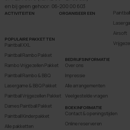
en bij geen gehoor: 06-200 00 603
Paintbal
ACTIVITEITEN
ORGANISEER EEN
Laserg
Airsoft
POPULAIRE PAKKETTEN
Vrijgez
Paintball XXL
Paintball Rambo Pakket
BEDRIJFSINFORMATIE
Rambo Vrijgezellen Pakket
Over ons
Paintball Rambo & BBQ
Impressie
Lasergame & BBQ Pakket
Alle arrangementen
Paintball Vrijgezellen Pakket
Veelgestelde vragen
Dames Paintball Pakket
BOEKINFORMATIE
Contact & openingstijden
Paintball Kinderpakket
Online reserveren
Alle pakketten