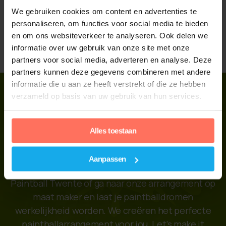
60 balletjes, snacks en drankjes.
We gebruiken cookies om content en advertenties te
Meer informatie
Online reserveren
personaliseren, om functies voor social media te bieden
en om ons websiteverkeer te analyseren. Ook delen we
informatie over uw gebruik van onze site met onze
partners voor social media, adverteren en analyse. Deze
partners kunnen deze gegevens combineren met andere
informatie die u aan ze heeft verstrekt of die ze hebben
verzameld op basis van uw gebruik van hun services.
Arrangement Op
Alles toestaan
Maat?
Aanpassen
Arrangement op maat? Kom in contact met
Paintball Twente of ga naar onze arrangement op
maat maker en laat je paintballdromen
werkelijkheid worden. We creëren het perfecte
paintballarrangement voor jou. Let’s make it