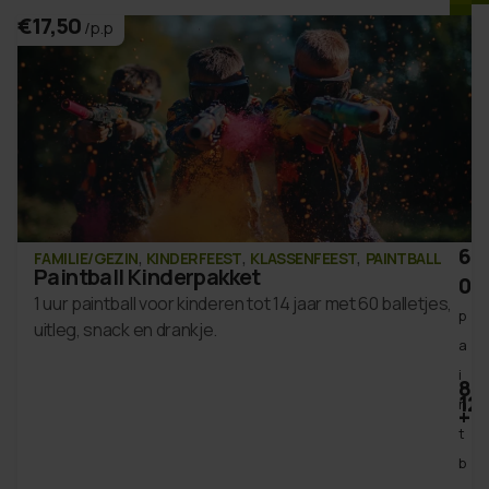
€17,50
/p.p
6
,
,
,
FAMILIE/GEZIN
KINDERFEEST
KLASSENFEEST
PAINTBALL
Paintball Kinderpakket
0
1 uur paintball voor kinderen tot 14 jaar met 60 balletjes,
p
uitleg, snack en drankje.
a
i
8
12
n
pe
+
t
b