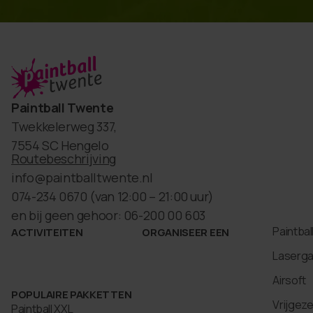
Paintball Twente
Twekkelerweg 337,
7554 SC Hengelo
Routebeschrijving
info@paintballtwente.nl
074-234 0670
(van 12:00 – 21:00 uur)
en bij geen gehoor: 06-200 00 603
Paintbal
ACTIVITEITEN
ORGANISEER EEN
Laserg
Airsoft
POPULAIRE PAKKETTEN
Vrijgez
Paintball XXL