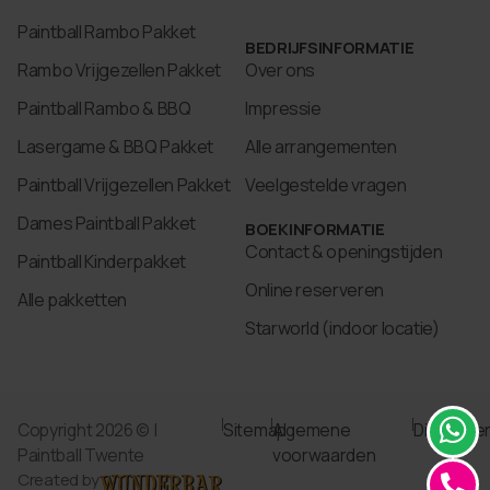
Paintball Rambo Pakket
BEDRIJFSINFORMATIE
Rambo Vrijgezellen Pakket
Over ons
Paintball Rambo & BBQ
Impressie
Lasergame & BBQ Pakket
Alle arrangementen
Paintball Vrijgezellen Pakket
Veelgestelde vragen
Dames Paintball Pakket
BOEKINFORMATIE
Contact & openingstijden
Paintball Kinderpakket
Online reserveren
Alle pakketten
Starworld (indoor locatie)
Copyright 2026 © |
Sitemap
Algemene
Disclaime
Paintball Twente
voorwaarden
Created by